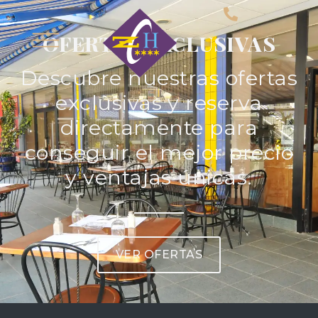
OFERTAS EXCLUSIVAS
Descubre nuestras ofertas
exclusivas y reserva
directamente para
conseguir el mejor precio
y ventajas únicas.
VER OFERTAS